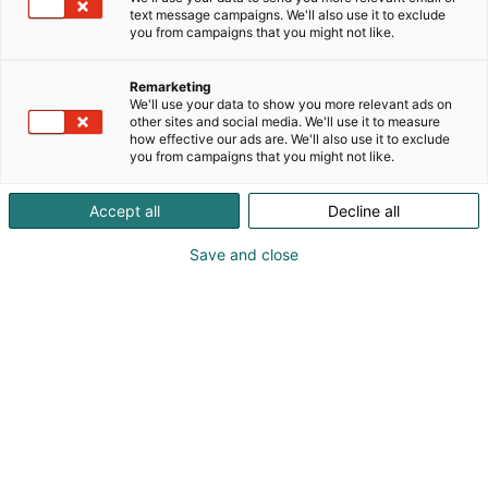
ulottuvat Tanskaan vuoteen 1966. Yritys on
text message campaigns. We'll also use it to exclude
rakentanut vahvan asemansa laadukkaiden,
you from campaigns that you might not like.
toimivien ja ajattomasti muotoiltujen
keittiöratkaisujen tarjoajana. Suomessa HTH Keittiöt
Remarketing
palvelee asiakkaitaan laajan myymäläverkoston
We'll use your data to show you more relevant ads on
kautta, tarjoten kokonaisvaltaista suunnittelu- ja
other sites and social media. We'll use it to measure
how effective our ads are. We'll also use it to exclude
toteutuspalvelua aina ideoinnista asennukseen.
you from campaigns that you might not like.
HTH:n toiminnan ytimessä on skandinaavinen
muotoilu: selkeät linjat, harkitut yksityiskohdat ja
Accept all
Decline all
käytännölliset ratkaisut. Löydät meidät
Ruokamessujen päälavalta , jossa voit nähdä
Save and close
keittiömme täydessä toiminnassa aidossa
ympäristössä sekä meidän omalta osastolta
Päälavan vierestä, jossa jaamme ideoita,
inspiraatiota ja käytönnön ratkaisuja tulevan
kauden projekteihin! TERVETULOA!