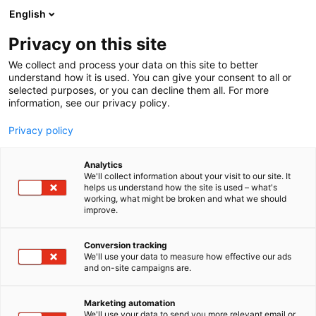
Siirry
English
sisältöön
Privacy on this site
We collect and process your data on this site to better
understand how it is used. You can give your consent to all or
selected purposes, or you can decline them all. For more
information, see our privacy policy.
Privacy policy
Analytics
T
Keittiö, astiat ja kattaus
Keittiön tuotteet
Ruoka
We'll collect information about your visit to our site. It
u
Vähittäis- ja verkkokauppa
helps us understand how the site is used – what's
working, what might be broken and what we should
o
improve.
HTH Keittiöt
t
e
r
Conversion tracking
1f21
Osasto:
y
We'll use your data to measure how effective our ads
and on-site campaigns are.
h
PÄÄLAVA 1f21HTH Keittiöt on yksi Pohjoismaiden
m
ä
tunnetuimmista keittiöbrändeistä, jonka juuret
Marketing automation
:
We'll use your data to send you more relevant email or