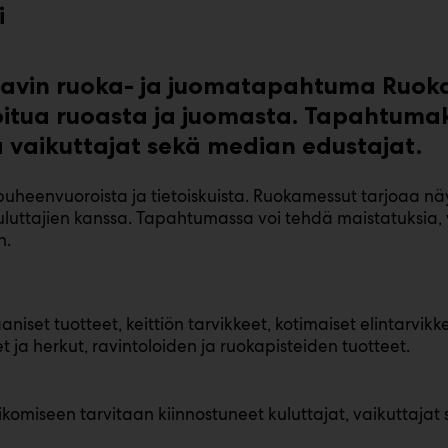
i
ttavin ruoka- ja juomatapahtuma Ruok
piroitua ruoasta ja juomasta. Tapahtum
a vaikuttajat sekä median edustajat.
puheenvuoroista ja tietoiskuista. Ruokamessut tarjoaa näyt
uluttajien kanssa. Tapahtumassa voi tehdä maistatuksia,
n.
aaniset tuotteet, keittiön tarvikkeet, kotimaiset elintarvi
t ja herkut, ravintoloiden ja ruokapisteiden tuotteet.
ikomiseen tarvitaan kiinnostuneet kuluttajat, vaikuttajat