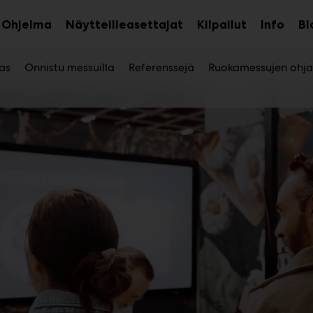
Ohjelma
Näytteilleasettajat
Kilpailut
Info
Bl
aa
Avaa
Avaa
avalikko
alavalikko
alava
as
Onnistu messuilla
Referenssejä
Ruokamessujen ohj