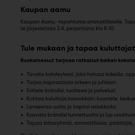
Kaupan aamu
Kaupan Aamu -tapahtuma ammattilaisille. Tapa
se järjestetään 2.4. perjantaina klo 8-10.
Tule mukaan ja tapaa kuluttajat 
Ruokamessut tarjoaa ratkaisut
kaiken kokoisil
Tavoita kohdeyleisö, joka haluaa kokeilla, opp
Tarjoa inspiraatiota arkeen ja juhlaan.
Esittele brändisi, tuotteesi ja palvelusi.
Kohtaa kuluttaja kasvokkain: kuuntele, keskus
Lanseeraa uutta ja inspiroi asiakkaita.
Kasvata brändisi tunnettuutta ja luo unohtuma
Tapaa sidosryhmiä, ammattilaisia, päättäjiä, 