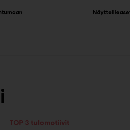
pahtumaan
Näytteillease
i
TOP 3 tulomotiivit