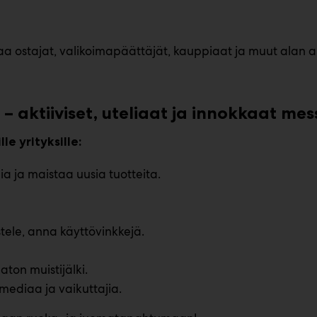
a ostajat, valikoimapäättäjät, kauppiaat ja muut alan
– aktiiviset, uteliaat ja innokkaat mes
le yrityksille:
ia ja maistaa uusia tuotteita.
tele, anna käyttövinkkejä.
ton muistijälki.
mediaa ja vaikuttajia.