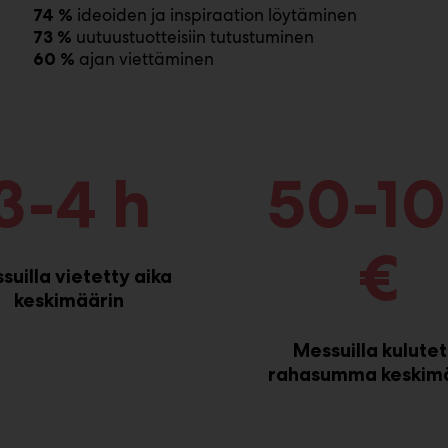
ideoiden ja inspiraation löytäminen
74 %
uutuustuotteisiin tutustuminen
73 %
ajan viettäminen
60 %
3-4 h
50-1
€
suilla vietetty aika
keskimäärin
Messuilla kulutet
rahasumma keskim