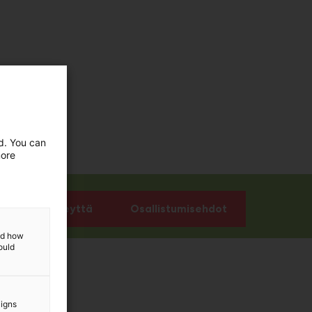
ed. You can
more
Ota yhteyttä
Osallistumisehdot
and how
ould
aigns