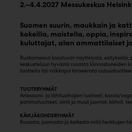
2.–4.4.2027 Messukeskus Helsink
Suomen suurin, maukkain ja ka
kokeilla, maistella, oppia, ins
kuluttajat, alan ammattilaiset j
Ruokamessut koostuvat näyttelystä, esityksistä, 
keskusteluun hyvästä ruoasta kiinnostuneiden k
tuotteita tai vaikkapa lanseerata uutuustuottee
TUOTERYHMÄT
Artesaani- ja lähituottajien tuotteet, kasvis/veg
panimotuotteet, viinit ja muut juomat, kahvit, tee
KÄVIJÄKOHDERYHMÄT
Ruoasta, juomasta ja kaikesta mitä herkkujen ta