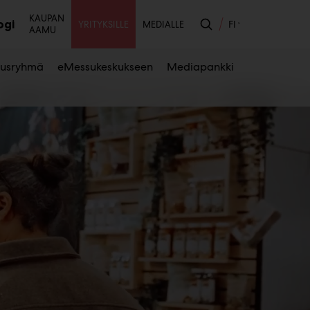
Toissijainen
KAUPAN
ogi
FI
YRITYKSILLE
MEDIALLE
AAMU
likko
ausryhmä
eMessukeskukseen
Mediapankki