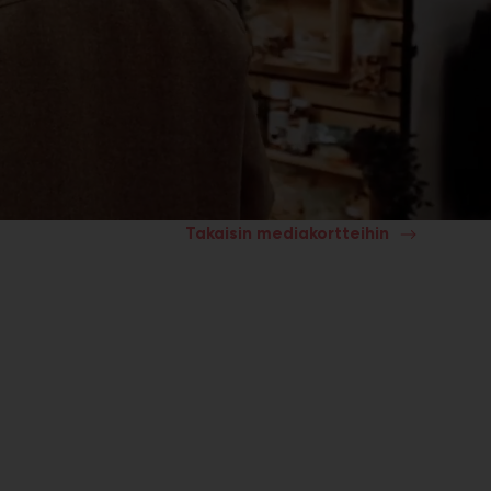
Takaisin mediakortteihin