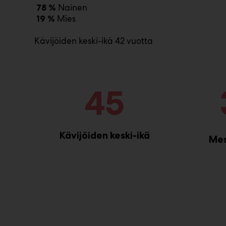
Nainen
78 %
Mies
19 %
Kävijöiden keski-ikä 42 vuotta
45
Kävijöiden keski-ikä
Mes