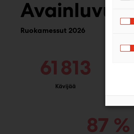
Avainluvut
Ruokamessut 2026
61 813
Kävijää
N
87 %