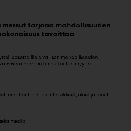
amessut tarjoaa mahdollisuuden
akokonaisuus tavoittaa
teilleasettajille oivallisen mahdollisuuden
 vahvistaa brändin tunnettuutta, myydä
kkeet, maahantuodut elintarvikkeet, oluet ja muut
 sekä media.