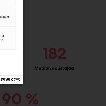
mpaigns.
ial
 to
182
Median edustajaa
90 %