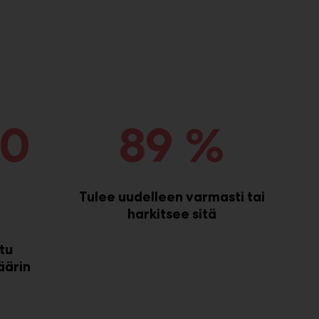
00
89 %
Tulee uudelleen varmasti tai
harkitsee sitä
tu
äärin