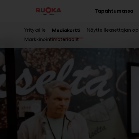
Main
Siirry
sisältöön
Tapahtumassa
Av
al
Yrityksille
Näytteilleasettajan op
Mediakortti
Markkinointimateriaalit