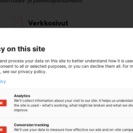
paan ruoka- ja juomatapahtumaan!
Verkkosivut
Tiedotteet
y on this site
and process your data on this site to better understand how it is us
onsent to all or selected purposes, or you can decline them all. For 
, see our privacy policy.
licy
t ja hinnat
Tapahtuman kanavat
Kestävyys
Analytics
We'll collect information about your visit to our site. It helps us underst
the site is used – what's working, what might be broken and what we sh
improve.
Conversion tracking
We'll use your data to measure how effective our ads and on-site camp