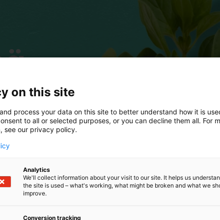
mä
y on this site
and process your data on this site to better understand how it is us
onsent to all or selected purposes, or you can decline them all. For 
 tuki tapahtuman suunnittelussa, toteutuksessa ja
, see our privacy policy.
män työskentelyssä varsinaisia päätöksiä, mutta tarjoavat 
iden tarpeet, tukea päätöksentekoa sekä ehdottaa ratkai
licy
Analytics
umppani, jonka panos on ratkaiseva tapahtuman onnistumi
We'll collect information about your visit to our site. It helps us underst
the site is used – what's working, what might be broken and what we sh
improve.
n
ja
Vuoden Elintarvike Innovaatio
Ruokalähettiläs -pa
Conversion tracking