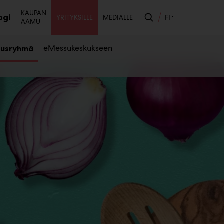
Toissijainen
KAUPAN
ogi
FI
YRITYKSILLE
MEDIALLE
AAMU
likko
eMessukeskukseen
ausryhmä