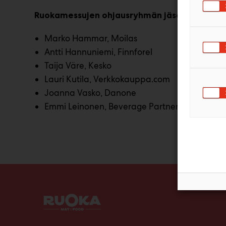
Ruokamessujen ohjausryhmän jäsenet:
Marko Hammar, Moilas
Antti Hannuniemi, Finnforel
Taija Väre, Kesko
Lauri Kutila, Verkkokauppa.com
Joanna Vasko, Danone
Emmi Leinonen, Beverage Partners Finland