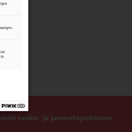
aigns
mpaigns.
ial
 to
ttavin ruoka- ja juomatapahtuma