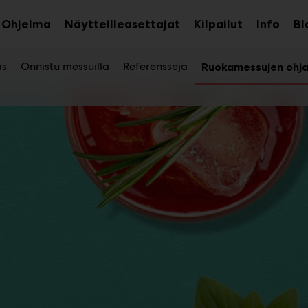
Ohjelma
Näytteilleasettajat
Kilpailut
Info
Bl
aa
Avaa
Avaa
avalikko
alavalikko
alava
as
Onnistu messuilla
Referenssejä
Ruokamessujen ohj