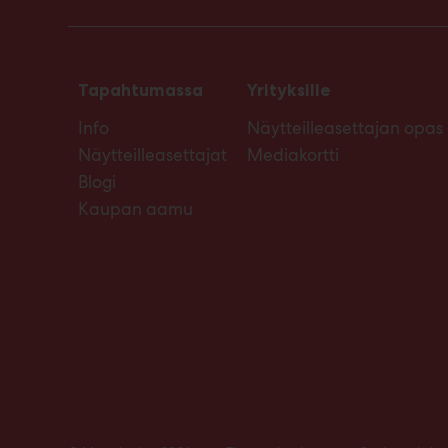
Tapahtumassa
Yrityksille
Info
Näytteilleasettajan opas
Näytteilleasettajat
Mediakortti
Blogi
Kaupan aamu