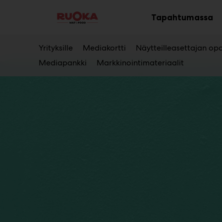
Main
Siirry
sisältöön
Tapahtumassa
Av
al
Yrityksille
Mediakortti
Näytteilleasettajan op
Mediapankki
Markkinointimateriaalit