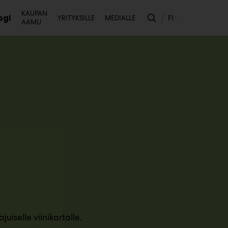
Toissijainen
KAUPAN
ogi
FI
YRITYKSILLE
MEDIALLE
AAMU
likko
iselle viinikartalle.