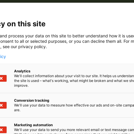
ovat kansainvälisesti tunnustettuja ja palkittuja, valmiste
 ja muista Suomen luonnosta saaduista korkealaatuisista
löytää marjojen todellisen potentiaalin viinin valmistuk
y on this site
etuksen jokaiseen pulloon.
and process your data on this site to better understand how it is us
rusti kaksi maahanmuuttajaa, jotka tulivat Suomeen te
onsent to all or selected purposes, or you can decline them all. For 
uulostaa uskomattomalta, mutta jotkut maailman parhais
, see our privacy policy.
kasvavat suomalaisissa metsissä, emmekä ole ainoita, jotk
licy
liset viinipalkintomme puhuvat puolestaan: Suomen metsis
 parhaimpien joukossa. Metsä on viinitarhamme!
Analytics
We'll collect information about your visit to our site. It helps us underst
the site is used – what's working, what might be broken and what we sh
improve.
Conversion tracking
We'll use your data to measure how effective our ads and on-site camp
are.
Marketing automation
We'll use your data to send you more relevant email or text message ca