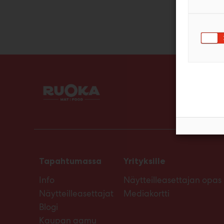
Tapahtumassa
Yrityksille
Info
Näytteilleasettajan opas
Näytteilleasettajat
Mediakortti
Blogi
Kaupan aamu