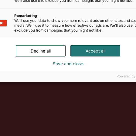
We'll also use it to exclude you from campaigns that you might not like.
Remarketing
We'll use your data to show you more relevant ads on other sites and soc
media. We'll use it to measure how effective our ads are. We'll also use it
exclude you from campaigns that you might not like.
Decline all
Accept all
Suomen suurin, maukkain ja ka
Save and close
Powered by