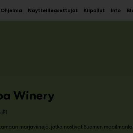
Ohjelma
Näytteilleasettajat
Kilpailut
Info
Bl
aa
Avaa
Avaa
avalikko
alavalikko
alava
oa Winery
3c51
tamaan marjaviinejä, jotka nostivat Suomen maailmanlaaju