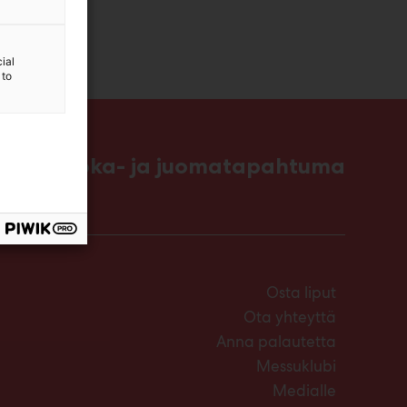
ial
 to
ttavin ruoka- ja juomatapahtuma
Osta liput
Ota yhteyttä
Anna palautetta
Messuklubi
Medialle