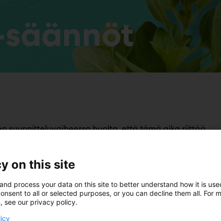
-säännöt
 suunnitteluvaiheessa huolta, että tämä aika riittää.
kottuja ja marinaditehty.
aaliin.
y on this site
in Messukeskuksessa lauantaina 25.4.2026.
a, luovuutta
and process your data on this site to better understand how it is us
onsent to all or selected purposes, or you can decline them all. For 
aan.
, see our privacy policy.
aan. Kisakeittiöstä löytyy tofu, öljy, voi, suola ja pippur
licy