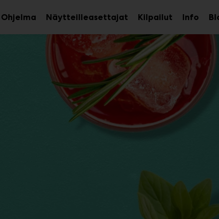
Ohjelma
Näytteilleasettajat
Kilpailut
Info
Bl
aa
Avaa
Avaa
avalikko
alavalikko
alava