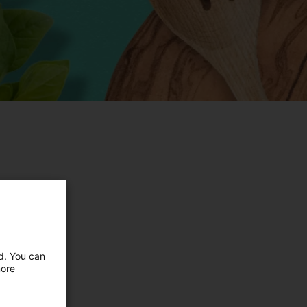
ed. You can
more
i.