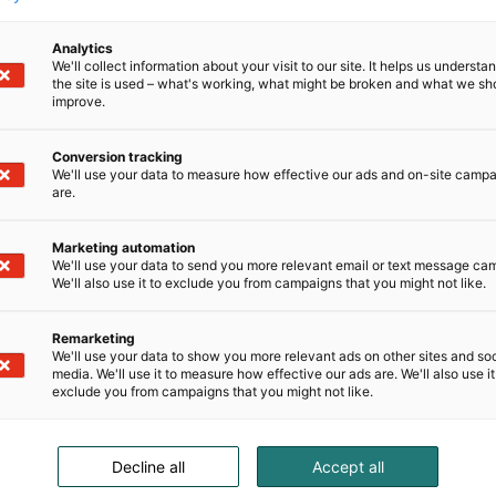
lpailija saa käyttää annokseensa mitä tahansa raaka-ain
a annoksensa valmistusohjeet selkeäksi reseptiksi neljälle 
Analytics
We'll collect information about your visit to our site. It helps us underst
ksyvät, että Helsingin Messukeskus, Jalotofu, Verkkokauppa
the site is used – what's working, what might be broken and what we sh
ttävä, että hänen nimensä ja kuvansa voidaan julkaista kis
improve.
tofun ja Verkkokauppa.comin verkkosivuilla ja some-kan
pahtuman jälkeen sosiaalisen median kanavissa. Kilpailu
Conversion tracking
We'll use your data to measure how effective our ads and on-site camp
epalkintoja ja lahjalippuja 2026 Helsingin Messukeskuk
are.
essuille itselleen sekä 4 hengen kannustusjoukolle.
Marketing automation
We'll use your data to send you more relevant email or text message ca
anlaisesti:
We'll also use it to exclude you from campaigns that you might not like.
Remarketing
We'll use your data to show you more relevant ads on other sites and soc
media. We'll use it to measure how effective our ads are. We'll also use it
exclude you from campaigns that you might not like.
Decline all
Accept all