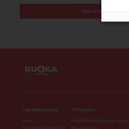
Hae mukaan kilpailuu
Tapahtumassa
Yrityksille
Info
Näytteilleasettajan opas
Näytteilleasettajat
Mediakortti