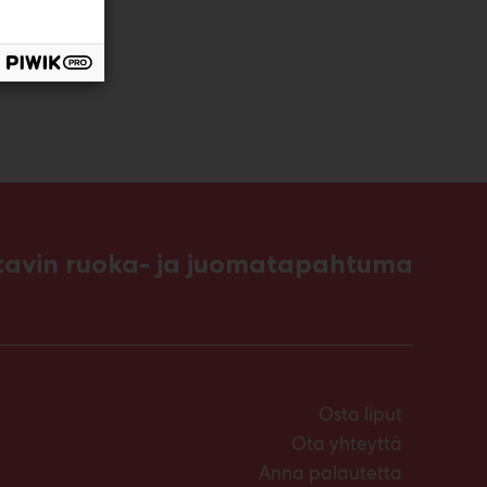
ttavin ruoka- ja juomatapahtuma
Osta liput
Ota yhteyttä
Anna palautetta