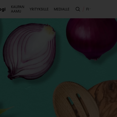
Toissijainen
KAUPAN
ogi
FI
YRITYKSILLE
MEDIALLE
AAMU
likko