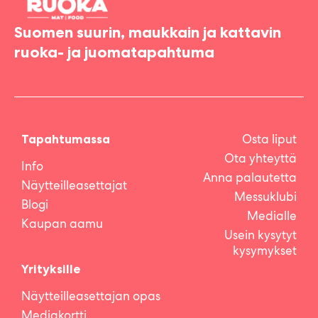
Suomen suurin, maukkain ja kattavin
ruoka- ja juomatapahtuma
Osta liput
Tapahtumassa
Ota yhteyttä
Info
Anna palautetta
Näytteilleasettajat
Messuklubi
Blogi
Medialle
Kaupan aamu
Usein kysytyt
kysymykset
Yrityksille
Näytteilleasettajan opas
Mediakortti