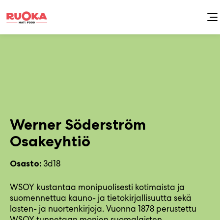
Siirry
sisältöön
Werner Söderström
Osakeyhtiö
3d18
Osasto:
WSOY kustantaa monipuolisesti kotimaista ja
suomennettua kauno- ja tietokirjallisuutta sekä
lasten- ja nuortenkirjoja. Vuonna 1878 perustettu
WSOY tunnetaan monien suomalaisten