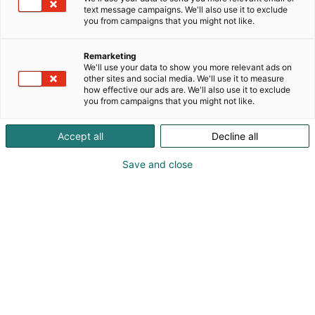
varata räätälöity kokouspaketti tai järjestää
text message campaigns. We'll also use it to exclude
esimerkiksi tiimipalaveri, workshop, Afterwork-
you from campaigns that you might not like.
tilaisuus tai yksityinen juhla. Rennon tyylikäs
ympäristö, joustavat tilaratkaisut sekä laadukkaat
Remarketing
tarjoilut tekevät Tokoi Bar & Cafesta vaivattoman ja
We'll use your data to show you more relevant ads on
inspiroivan paikan kokoontua. Autamme
other sites and social media. We'll use it to measure
how effective our ads are. We'll also use it to exclude
mielellämme tapahtuman suunnittelussa juuri
you from campaigns that you might not like.
teidän tarpeisiinne sopivaksi.
Accept all
Decline all
Save and close
Anna Kuukasjärvi
+358 40 673 8770
anna@tokoihakaniemi.fi