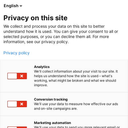
Siirry
English
sisältöön
Privacy on this site
We collect and process your data on this site to better
understand how it is used. You can give your consent to all or
selected purposes, or you can decline them all. For more
information, see our privacy policy.
Privacy policy
Analytics
T
Elintarvikkeet ja virvoitusjuomat
Kahvi, tee, mausteet
We'll collect information about your visit to our site. It
u
helps us understand how the site is used – what's
Tokoi Cafe & Bar Oy
working, what might be broken and what we should
o
improve.
t
e
2c34
Osasto:
r
Conversion tracking
y
We'll use your data to measure how effective our ads
and on-site campaigns are.
Tokoi Bar & Cafe on viihtyisä ja monipuolinen tila,
h
m
joka sopii erinomaisesti niin kokouksiin kuin
ä
pienempiin tapahtumiin. Tilaan on mahdollista
Marketing automation
:
We'll use your data to send you more relevant email or