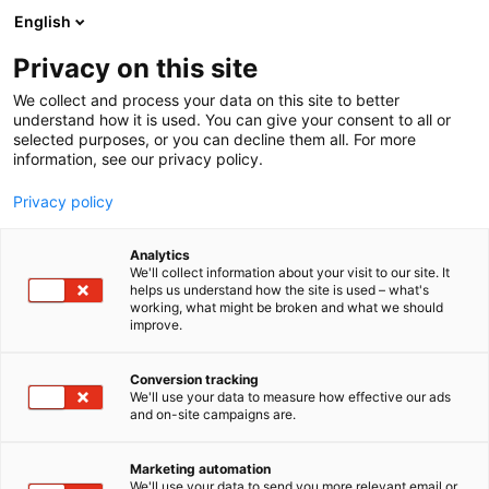
Siirry
English
sisältöön
Privacy on this site
We collect and process your data on this site to better
understand how it is used. You can give your consent to all or
selected purposes, or you can decline them all. For more
information, see our privacy policy.
Privacy policy
Analytics
T
Juomat
Panimot
We'll collect information about your visit to our site. It
u
helps us understand how the site is used – what's
Tarkiainen Winery
working, what might be broken and what we should
o
improve.
t
e
3d49
Osasto:
r
Conversion tracking
y
We'll use your data to measure how effective our ads
and on-site campaigns are.
Tarkiainen Winery on Pieksämäen Naarajärvellä
h
m
vuodesta 2014 toiminut artesaanituottaja, joka
ä
valmistaa korkealaatuisia kuohuviinejä ja
Marketing automation
:
We'll use your data to send you more relevant email or