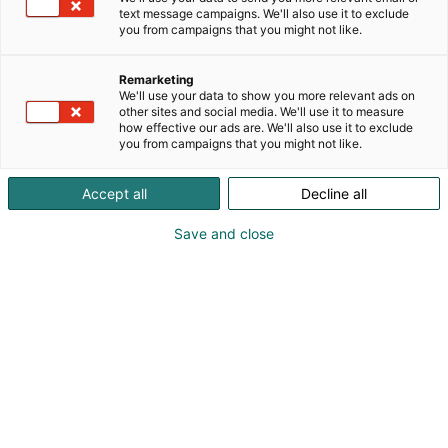
alkoholittomia premium‑juomia suomalaisista
text message campaigns. We'll also use it to exclude
marjoista.
you from campaigns that you might not like.
Samppanjamenetelmällä valmistetut kuohuviinit
Remarketing
kypsyvät pitkään ja tuovat esiin kotimaisen
We'll use your data to show you more relevant ads on
punaherukan ja viherkarviaisen puhtaat aromit.
other sites and social media. We'll use it to measure
how effective our ads are. We'll also use it to exclude
you from campaigns that you might not like.
Tyylikäs ja pehmeä Tarkiainen Winery Dry gin voitti
IWSC25-kilpailussa kultaa.
Accept all
Decline all
Alkoholittomissa tuotteissa korostuvat luonnolliset
Save and close
maut, vähäsokerisuus ja tinkimätön
valmistusprosessi, joka tekee niistä gastronomisesti
kiinnostavia vaihtoehtoja.
Tarkiainen Winery yhdistää paikallisuuden, käsityön
ja modernin viininvalmistuksen – luoden
elämyksellisiä juomia juhlaan, ruokapöytään ja
vastuullisiin valintoihin.