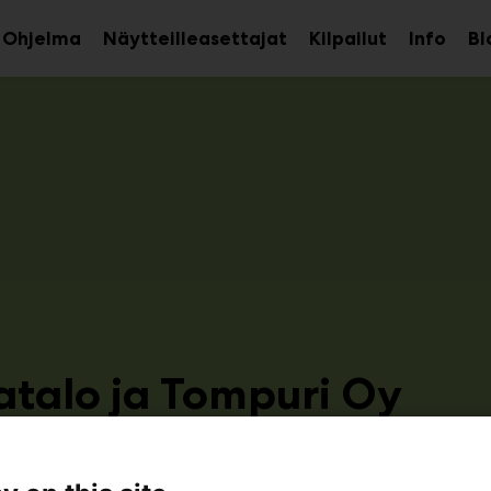
Ohjelma
Näytteilleasettajat
Kilpailut
Info
Bl
aa
Avaa
Avaa
avalikko
alavalikko
alava
atalo ja Tompuri Oy
1a9