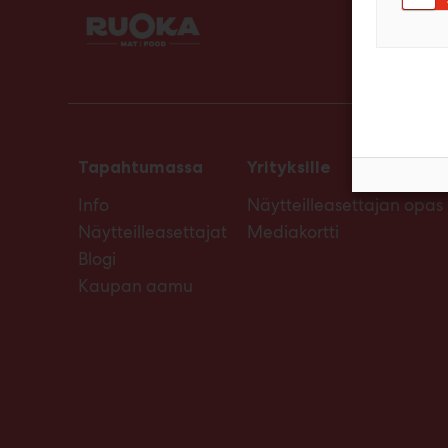
Tapahtumassa
Yrityksille
Info
Näytteilleasettajan opas
Näytteilleasettajat
Mediakortti
Blogi
Kaupan aamu