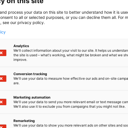
y on this site
& Tompuri Brewery on Kymenlaaksossa, Virolahden Ravijär
nimo. Oluessa käytettävät mallasohra ja kaura tulevat omi
and process your data on this site to better understand how it is us
ivosta ja savuoluiden maltaat savustetaan itse. Halua
onsent to all or selected purposes, or you can decline them all. For 
, see our privacy policy.
aisessa pullossa. Kyseessä on siis todellinen virolahtelain
licy
Analytics
We'll collect information about your visit to our site. It helps us underst
the site is used – what's working, what might be broken and what we sh
improve.
Conversion tracking
We'll use your data to measure how effective our ads and on-site camp
are.
Marketing automation
We'll use your data to send you more relevant email or text message ca
We'll also use it to exclude you from campaigns that you might not like.
Remarketing
We'll use your data to show you more relevant ads on other sites and soc