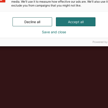
media. We'll use it to measure how effective our ads are. We'll also use it
Suomen suurin, maukkain ja ka
exclude you from campaigns that you might not like.
Decline all
Accept all
Save and close
Powered by