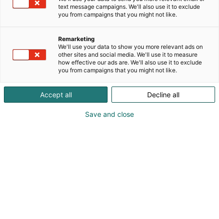
pakattu juuri oikean kokoiseen pakkaukseen, ettei
text message campaigns. We'll also use it to exclude
mitään mene hukkaan. Ja kalaa, joka ehtii
you from campaigns that you might not like.
päivässä lautaselle. Mitä tulee ruoan valmistukseen
niin Saimaan Tuoreen fileet ovat todellista
Remarketing
pikaruokaa. Ne voi lyödä suoraan pannulle tai
We'll use your data to show you more relevant ads on
uuniin ja valmistusaika lasketaan aina minuuteissa.
other sites and social media. We'll use it to measure
how effective our ads are. We'll also use it to exclude
Vielä kun jokainen osaa valmistaa siitä helppoja
you from campaigns that you might not like.
herkkuja arkeen ja juhlaan, niin eipä sen
järkevämpää ruokaa taida ollakaan.
Accept all
Decline all
Save and close