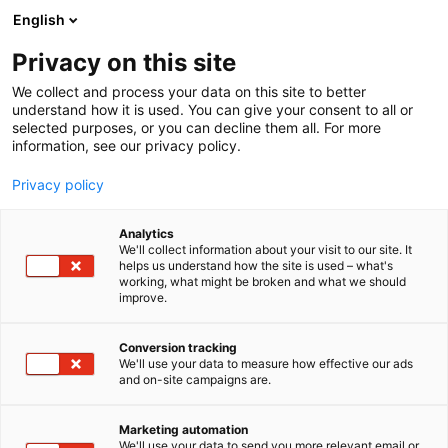
Siirry
English
sisältöön
Privacy on this site
We collect and process your data on this site to better
understand how it is used. You can give your consent to all or
selected purposes, or you can decline them all. For more
information, see our privacy policy.
Privacy policy
Analytics
T
Elintarvikkeet ja virvoitusjuomat
We'll collect information about your visit to our site. It
u
helps us understand how the site is used – what's
Saimaan Tuore
working, what might be broken and what we should
o
improve.
t
e
1e19
Osasto:
r
Conversion tracking
y
We'll use your data to measure how effective our ads
and on-site campaigns are.
Vastuullisesti kasvatettua kirjolohta Varkaudesta,
h
m
joka kasvatetaan Saimaan puhtaassa vedessä,
ä
ympäristöä ja kalaa kunnioittaen. Kalaa, joka on
Marketing automation
:
We'll use your data to send you more relevant email or