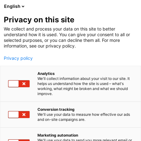
Siirry
English
sisältöön
Privacy on this site
We collect and process your data on this site to better
understand how it is used. You can give your consent to all or
selected purposes, or you can decline them all. For more
information, see our privacy policy.
Privacy policy
Analytics
T
Terveys, luomu ja hyvinvointi
Vähittäis- ja verkkokauppa
We'll collect information about your visit to our site. It
u
helps us understand how the site is used – what's
Peseks
working, what might be broken and what we should
o
improve.
t
e
3e31
Osasto:
r
Conversion tracking
y
We'll use your data to measure how effective our ads
and on-site campaigns are.
Peseks tekee pyykinpesusta helpompaa,
h
m
kevyempää ja vähän hauskempaa! 🫧💚Peseks-
ä
pyykinpesuliinat ovat kompakti,
Marketing automation
:
We'll use your data to send you more relevant email or