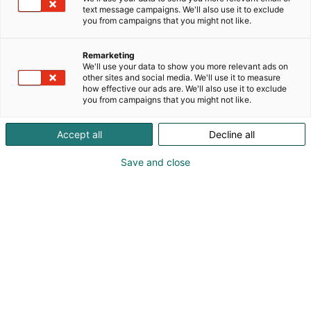
ympäristöystävällinen ja käytännöllinen vaihtoehto
text message campaigns. We'll also use it to exclude
perinteisille pyykinpesuaineille.Ne vievät
you from campaigns that you might not like.
vähemmän tilaa, kulkevat helposti mukana ja
sopivat arjen sujuvoittamiseen ilman turhaa
Remarketing
säätöä.Peseks ei ole vain tuote, vaan ajattelutapa:
We'll use your data to show you more relevant ads on
vähemmän kaaosta pyykkikaapissa, enemmän
other sites and social media. We'll use it to measure
how effective our ads are. We'll also use it to exclude
tilaa elämälle.Jaamme myös parhaat pyykkivinkit,
you from campaigns that you might not like.
jotta arki rullaa vähän fiksummin! 🤩🫧
Accept all
Decline all
Katso tarjoukset
Save and close