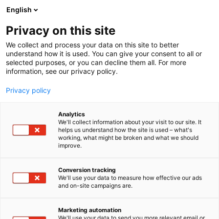
Siirry
English
sisältöön
Privacy on this site
We collect and process your data on this site to better
understand how it is used. You can give your consent to all or
selected purposes, or you can decline them all. For more
information, see our privacy policy.
Privacy policy
Analytics
T
Artesaanialue
Elintarvikkeet ja virvoitusjuomat
We'll collect information about your visit to our site. It
u
Makeiset, välipalat, suklaa, jäätelö, herkut
helps us understand how the site is used – what's
working, what might be broken and what we should
o
improve.
Nemorosa
t
e
r
Conversion tracking
3h13
Osasto:
y
We'll use your data to measure how effective our ads
and on-site campaigns are.
h
Nemorosa valmistaa Vuolijoella käsityönä luonnon
m
ä
inspiroimia tuotteita ihonhoitoon ja pieniin
Marketing automation
:
We'll use your data to send you more relevant email or