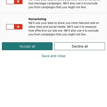
herkkuhetkiin. Tuotteet saavat ideansa pihapiiristä
text message campaigns. We'll also use it to exclude
ja ympäröivästä puhtaasta luonnosta. Läheltäsi,
you from campaigns that you might not like.
sinulle ja heille, joista välität. Messuilla
maiseltavana ja mukaan ostettavana
Remarketing
marmeladimakeisia ja purkitettuja, ihania
We'll use your data to show you more relevant ads on
makuelämyksiä Kainuun metsistä ja maailmalta.
other sites and social media. We'll use it to measure
how effective our ads are. We'll also use it to exclude
you from campaigns that you might not like.
Accept all
Decline all
Save and close