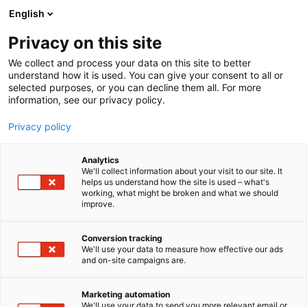
Siirry
English
sisältöön
Privacy on this site
We collect and process your data on this site to better
understand how it is used. You can give your consent to all or
selected purposes, or you can decline them all. For more
information, see our privacy policy.
Privacy policy
Analytics
T
Artesaanialue
Elintarvikkeet ja virvoitusjuomat
We'll collect information about your visit to our site. It
u
helps us understand how the site is used – what's
MK Paalin
working, what might be broken and what we should
o
improve.
t
Mustakauratuotteet
e
r
Conversion tracking
y
We'll use your data to measure how effective our ads
1f2
Osasto:
and on-site campaigns are.
h
m
Viljelemme ja pakkaamme pohjalaista
ä
Marketing automation
alkuperäiskauraa, mustakauraa. Mustakaura on
:
We'll use your data to send you more relevant email or