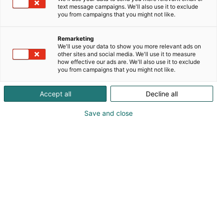
perinteinen suomalainen alkuperäiskaura, jossa on
text message campaigns. We'll also use it to exclude
you from campaigns that you might not like.
säilynyt kauran autenttinen maku ja ravintoaineet
sekä muut alkuperäiset parhaat ominaisuudet.
Mustakaurassa on erityisen paljon hyviä rasvoja,
Remarketing
We'll use your data to show you more relevant ads on
betaglukaania ja lysiiniä, mikä tekee siitä erityisen
other sites and social media. We'll use it to measure
vatsaystävällisen. Valikoimassamme on
how effective our ads are. We'll also use it to exclude
Mustakaurahiutaleet, -ryynit, -leseet ja -jauhot
you from campaigns that you might not like.
sekä Ruokamessuilla saatavana myös perinteisellä
reseptillä valmistettuja kauralastuja.
Accept all
Decline all
Save and close