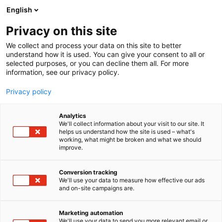
Siirry
English
sisältöön
Privacy on this site
We collect and process your data on this site to better
understand how it is used. You can give your consent to all or
selected purposes, or you can decline them all. For more
information, see our privacy policy.
Privacy policy
Analytics
T
Makeiset, välipalat, suklaa, jäätelö, herkut
We'll collect information about your visit to our site. It
u
helps us understand how the site is used – what's
MAJA s.r.o.
working, what might be broken and what we should
o
improve.
t
e
2f41
Osasto:
r
Conversion tracking
y
We'll use your data to measure how effective our ads
and on-site campaigns are.
Yrityksemme perustettiin vuonna 1991 nimellä Peter
h
m
Surinčák, ja sen kotipaikka on Medzilaborce.
ä
Olemme erikoistuneet säilyvien leivonnaisten,
Marketing automation
:
We'll use your data to send you more relevant email or