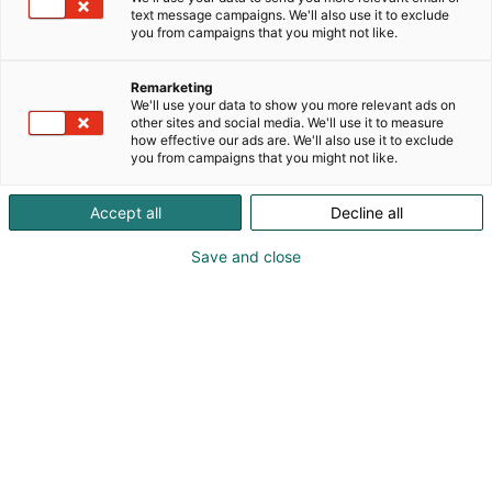
hunajapiparkakkujen ja kakkujen valmistukseen ja
text message campaigns. We'll also use it to exclude
myyntiin. Tällä hetkellä toimitamme tuotteitamme
you from campaigns that you might not like.
koko Slovakiaan, Tšekin tasavaltaan sekä osittain
Englantiin ja Saksaan. Tuotteitamme toimitetaan
Remarketing
johtaville vähittäiskauppaketjuille, kuten Tesco,
We'll use your data to show you more relevant ads on
Kaufland, Metro, GVP, Nitrazdroj, Verex, Libex,
other sites and social media. We'll use it to measure
how effective our ads are. We'll also use it to exclude
Coop, Milkagro, Labaš, CBA, Komfos ja monille
you from campaigns that you might not like.
pienille ruokakaupoille. Valikoimassamme on yli 50
tuotetta erilaisissa pakkausmuodoissa, ja
Accept all
Decline all
panostamme vahvasti laatuun, raaka-aineiden
valintaan, teknologiaan ja hygieniaan.
Save and close
Tavoitteemme on yksinkertainen: toimittaa
herkullisia leivonnaisia, jotka tyydyttävät asiakkaita
ja joista tulee kotitalouksien vakiotuotteita