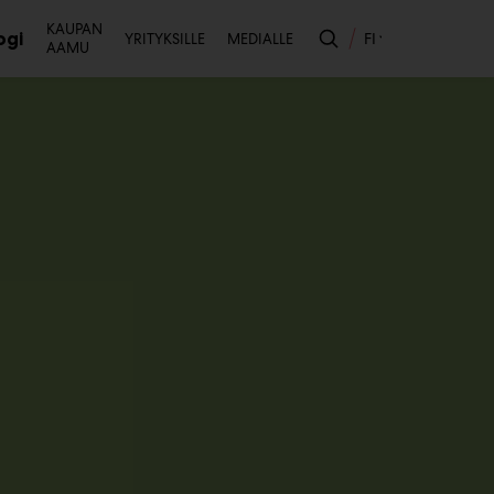
Toissijainen
KAUPAN
ogi
FI
YRITYKSILLE
MEDIALLE
AAMU
likko