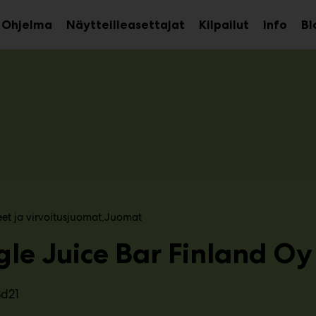
Ohjelma
Näytteilleasettajat
Kilpailut
Info
Bl
aa
Avaa
Avaa
avalikko
alavalikko
alava
eet ja virvoitusjuomat
Juomat
gle Juice Bar Finland Oy
3d21