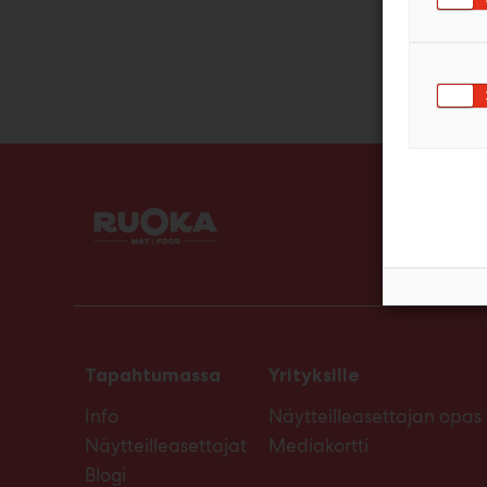
Tapahtumassa
Yrityksille
Info
Näytteilleasettajan opas
Näytteilleasettajat
Mediakortti
Blogi