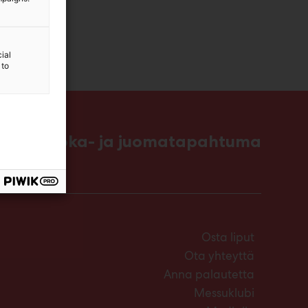
ial
 to
ttavin ruoka- ja juomatapahtuma
Osta liput
Ota yhteyttä
Anna palautetta
Messuklubi