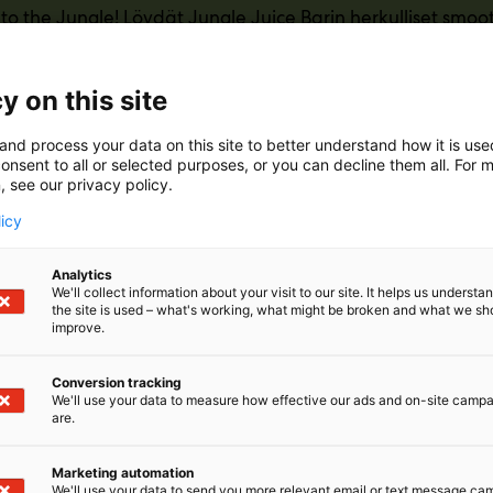
o the Jungle! Löydät Jungle Juice Barin herkulliset smoo
llystä, tuttuun tapaan vain luonnollisista raaka-aineista i
ice Bar pullosmoothieiden, smoothiepussien ja pakastesm
edelmien ja marjojen parhaista puolista missä ja milloin
y on this site
ista viidakon makuyhdistelmistä aamupalaksi, välipalaksi,
si ja nauti! Tule tutustumaan uutuuksiin ja nappaamaan 
and process your data on this site to better understand how it is us
ngle Juice Barin osastolta Ruokamessuilla! Nähdään siel
onsent to all or selected purposes, or you can decline them all. For 
, see our privacy policy.
licy
Analytics
We'll collect information about your visit to our site. It helps us underst
the site is used – what's working, what might be broken and what we sh
improve.
Conversion tracking
We'll use your data to measure how effective our ads and on-site camp
are.
Marketing automation
We'll use your data to send you more relevant email or text message ca