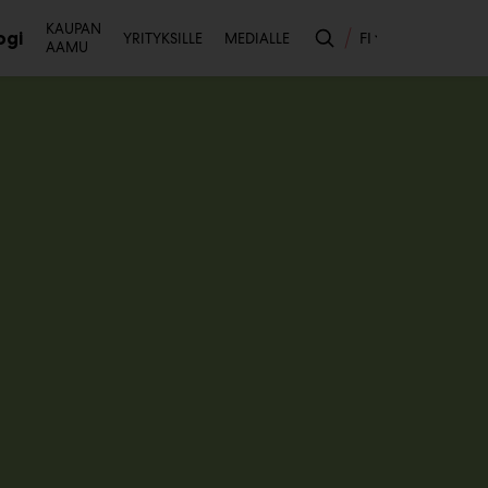
Toissijainen
KAUPAN
ogi
FI
YRITYKSILLE
MEDIALLE
AAMU
likko