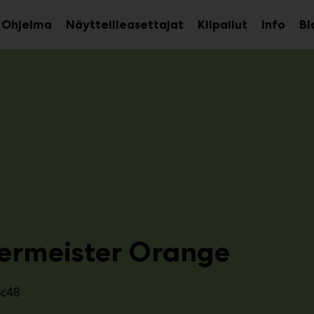
Ohjelma
Näytteilleasettajat
Kilpailut
Info
Bl
aa
Avaa
Avaa
avalikko
alavalikko
alava
ermeister Orange
3c48