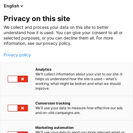
Siirry
English
sisältöön
Privacy on this site
We collect and process your data on this site to better
understand how it is used. You can give your consent to all or
selected purposes, or you can decline them all. For more
information, see our privacy policy.
Privacy policy
Analytics
T
Elintarvikkeet ja virvoitusjuomat
Juomat
Ruoka
We'll collect information about your visit to our site. It
u
Terveys, luomu ja hyvinvointi
helps us understand how the site is used – what's
working, what might be broken and what we should
o
improve.
Heilukankaan Tyrni
t
e
r
Conversion tracking
1d2
Osasto:
y
We'll use your data to measure how effective our ads
and on-site campaigns are.
h
Heilukankaan Tyrni tuottaa rehellistä, suomalaista
m
ä
ja terveellistä lähiruokaa tyrnimarjoista. Tila tuottaa
Marketing automation
:
We'll use your data to send you more relevant email or