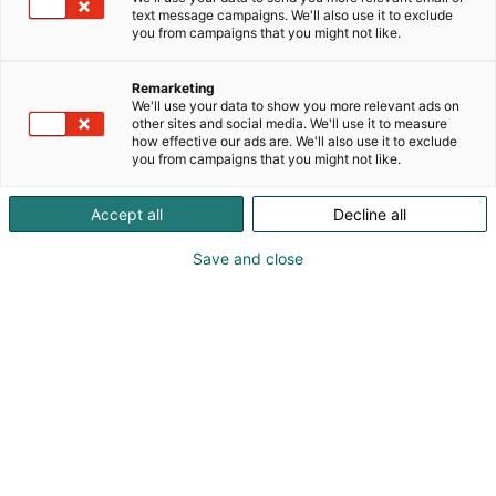
kotimaisia tyrnituotteita Mäntyharjussa Vuohijärven
text message campaigns. We'll also use it to exclude
rannalla. Tyrnimarjoista valmistetaan
you from campaigns that you might not like.
ainutlaatuista tyrniglögiä, 100 % tyrnitäysmehua,
täyteläistä tyrnihilloa ja terveellistä tyrnijauhetta
Remarketing
sekä neljän tuotteen lahjapakkausta, joka voitti
We'll use your data to show you more relevant ads on
Suomen ruokalahjakilpailun 2024. Uutuustuotteena
other sites and social media. We'll use it to measure
how effective our ads are. We'll also use it to exclude
on nyt saatavilla Heilukankaan Tyrnisima! Kaikki
you from campaigns that you might not like.
Heilukankaan tyrnituotteet valmistetaan
suomalaisella käsityöllä tarkkojen reseptien
Accept all
Decline all
mukaan. Kaikilla Heilukankaan tyrnituotteilla on
Hyvää Suomesta -merkki. Heilukankaan
Save and close
tyrnituotteissa suomalainen tyrnimarja on aina
rehellinen pääraaka-aine, joten tyrnimarjan
terveysvaikutukset ja voimakas maku yhdistyvät
herkullisiksi marjatuotteiksi.