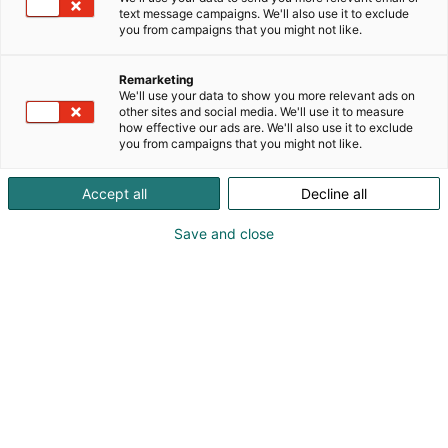
tunnin matkan päässä Helsingistä ja Tampereelta.
text message campaigns. We'll also use it to exclude
you from campaigns that you might not like.
Oman tilan ja panimon tuotteiden ohella viini- ja
puutarhamyymälän tuotevalikoimassa suositaan
paikallisten tuottajien tuotteita ja tuotantoa.
Remarketing
We'll use your data to show you more relevant ads on
other sites and social media. We'll use it to measure
Lepaan viinitilan ja panimon tuotteet ovat osa
how effective our ads are. We'll also use it to exclude
alkoholijuomien ammattitutkintokoulutusta.
you from campaigns that you might not like.
Tuotteiden raaka-aineet ovat 100 % kotimaisia.
Accept all
Decline all
Save and close