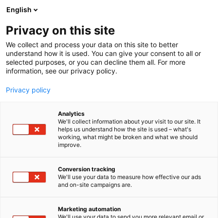
Siirry
English
sisältöön
Privacy on this site
We collect and process your data on this site to better
understand how it is used. You can give your consent to all or
selected purposes, or you can decline them all. For more
information, see our privacy policy.
Privacy policy
Analytics
T
Elintarvikkeet ja virvoitusjuomat
Juomat
Panimot
We'll collect information about your visit to our site. It
u
Ruokamatkailu
helps us understand how the site is used – what's
working, what might be broken and what we should
o
improve.
Hämeen ammatti-instituutti
t
e
Oy / Lepaan viinitila
r
Conversion tracking
y
We'll use your data to measure how effective our ads
and on-site campaigns are.
h
3c49
Osasto:
m
ä
Marketing automation
Lepaan viinitila on mukava päiväretkikohde noin
:
We'll use your data to send you more relevant email or