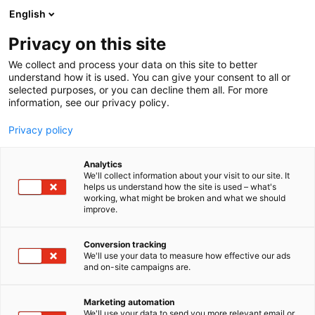
Siirry
English
sisältöön
Privacy on this site
We collect and process your data on this site to better
understand how it is used. You can give your consent to all or
selected purposes, or you can decline them all. For more
information, see our privacy policy.
Privacy policy
Analytics
T
Elintarvikkeet ja virvoitusjuomat
We'll collect information about your visit to our site. It
u
helps us understand how the site is used – what's
Fine Foods Oy LTD
working, what might be broken and what we should
o
improve.
t
e
3c39
Osasto:
r
Conversion tracking
y
We'll use your data to measure how effective our ads
and on-site campaigns are.
Spice Up! tuotteet ovat aitoja ja korkealaatuisia
h
m
aasialaisia maustetahnoja ja -kastikkeita, wokki- ja
ä
dippikastikkeita, sekä kookostuotteita, nuudeleita ja
Marketing automation
:
We'll use your data to send you more relevant email or