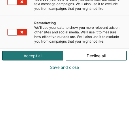
säilöttyjä kasviksia. Tuotteet on valmistettu
text message campaigns. We'll also use it to exclude
mahdollisimman aidoilla resepteillä Aasiassa.
you from campaigns that you might not like.
Aitouden lisäksi tuotteiden korkeaan laatuun ja
tuoteturvallisuuteen on kiinnitetty erityistä
Remarketing
huomiota. Jokaisesta purkista ja pussista löytyy
We'll use your data to show you more relevant ads on
testattu resepti ja käyttövinkkejä.
other sites and social media. We'll use it to measure
how effective our ads are. We'll also use it to exclude
Messuosastollamme on teemana Indonesia,
you from campaigns that you might not like.
maistatamme indonesialaisia curryja ja myymme
Indonesialaisen keittiön currytahnoja.
Accept all
Decline all
Save and close
Katso tarjoukset