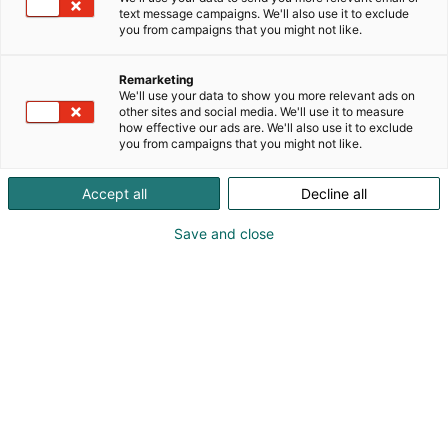
leipomo- ja konditoriatoiminnasta. Truben toiminta
text message campaigns. We'll also use it to exclude
perustuu käsityöosaamiseen ja laadukkaisiin
you from campaigns that you might not like.
leivonnaisiin, mutta tuotanto toimii nykyaikaisesti ja
tehokkaasti: me leivomme kaikki tuotteemme
Remarketing
rakkaudella ja runsaudella, sielun evääksi.
We'll use your data to show you more relevant ads on
Painotamme kotimaisuutta, vastuullisuutta ja
other sites and social media. We'll use it to measure
how effective our ads are. We'll also use it to exclude
korkeaa laatua.
you from campaigns that you might not like.
Accept all
Decline all
Save and close