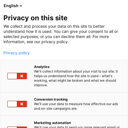
Siirry
English
sisältöön
Privacy on this site
We collect and process your data on this site to better
understand how it is used. You can give your consent to all or
selected purposes, or you can decline them all. For more
information, see our privacy policy.
Privacy policy
Analytics
T
Elintarvikkeet ja virvoitusjuomat
We'll collect information about your visit to our site. It
u
helps us understand how the site is used – what's
F.K. Trube Oy
working, what might be broken and what we should
o
improve.
t
e
1d11
Osasto:
r
Conversion tracking
y
We'll use your data to measure how effective our ads
and on-site campaigns are.
F.K. Trube Oy on pulla- ja konditoriatuotteisiin
h
m
erikoistunut leipomo Kuopiossa. Yritys on perustettu
ä
vuonna 1913 ja meillä on yli sata vuotta kokemusta
Marketing automation
:
We'll use your data to send you more relevant email or