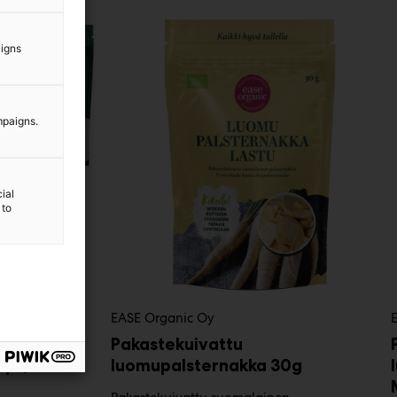
aigns
mpaigns.
ial
 to
EASE Organic Oy
Pakastekuivattu
pl / 10€
luomupalsternakka 30g