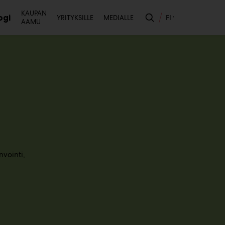
Toissijainen
KAUPAN
ogi
FI
YRITYKSILLE
MEDIALLE
AAMU
likko
nvointi