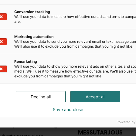
Conversion tracking
We'll use your data to measure how effective our ads and on-site camp
are.
Marketing automation
We'll use your data to send you more relevant email or text message ca
We'll also use it to exclude you from campaigns that you might not like.
Remarketing
We'll use your data to show you more relevant ads on other sites and soc
media. We'll use it to measure how effective our ads are. We'll also use it
exclude you from campaigns that you might not like.
-28%
Decline all
Accept all
ganic Oy
EASE Organic Oy
Save and close
tekuivattu
Pakastekuivatut
Powered by
unajuurisuikale 30 g
luomuvihannekset 2 k
MESSUTARJOUS