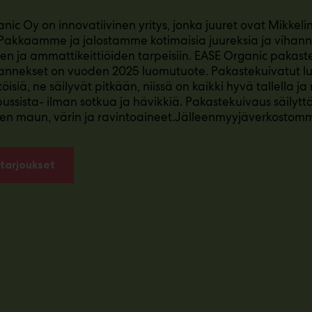
nic Oy on innovatiivinen yritys, jonka juuret ovat Mikkeli
Pakkaamme ja jalostamme kotimaisia juureksia ja vihann
den ja ammattikeittiöiden tarpeisiin. EASE Organic pakast
annekset on vuoden 2025 luomutuote. Pakastekuivatut 
isiä, ne säilyvät pitkään, niissä on kaikki hyvä tallella j
ussista- ilman sotkua ja hävikkiä. Pakastekuivaus säilyt
isen maun, värin ja ravintoaineet.Jälleenmyyjäverkostomm
tarjoukset