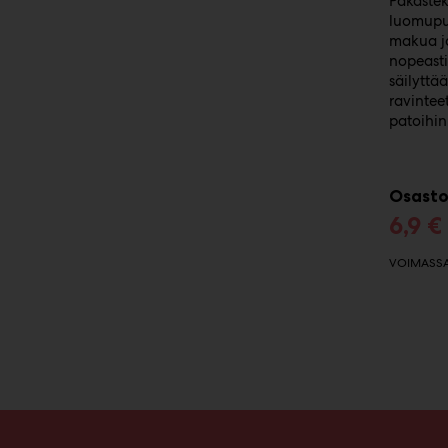
Pakaste
luomupun
makua ja
nopeast
säilyttä
ravinteet
patoihin
Osasto
6,9 €
VOIMASSA 