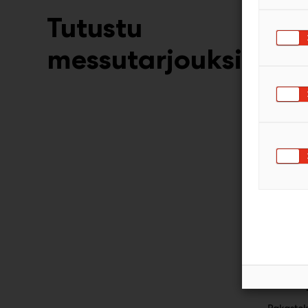
Tutustu
messutarjouksiin
EASE Or
Pakas
luomup