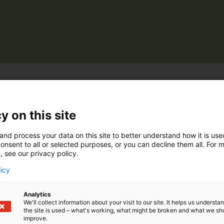
y on this site
nic Oy on innovatiivinen yritys, jonka juuret ovat Mikke
e kotimaisia juureksia ja vihanneksia vähittäiskaupan, te
and process your data on this site to better understand how it is us
pakastekuivatut luomuvihannekset on vuoden 2025 luomu
onsent to all or selected purposes, or you can decline them all. For 
öisiä, ne säilyvät pitkään, niissä on kaikki hyvä tallella 
, see our privacy policy.
 hävikkiä. Pakastekuivaus säilyttää vihanneksien intensiiv
licy
neet.Jälleenmyyjäverkostomme kasvaa jatkuvasti.
Analytics
We'll collect information about your visit to our site. It helps us underst
the site is used – what's working, what might be broken and what we sh
improve.