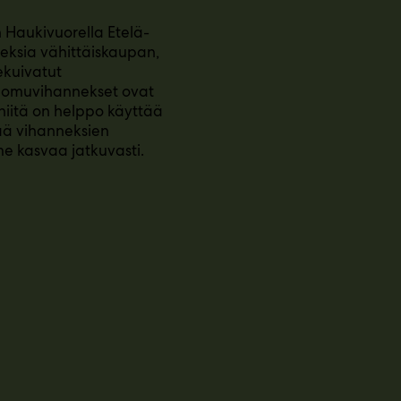
n Haukivuorella Etelä-
eksia vähittäiskaupan,
ekuivatut
luomuvihannekset ovat
a niitä on helppo käyttää
tää vihanneksien
e kasvaa jatkuvasti.