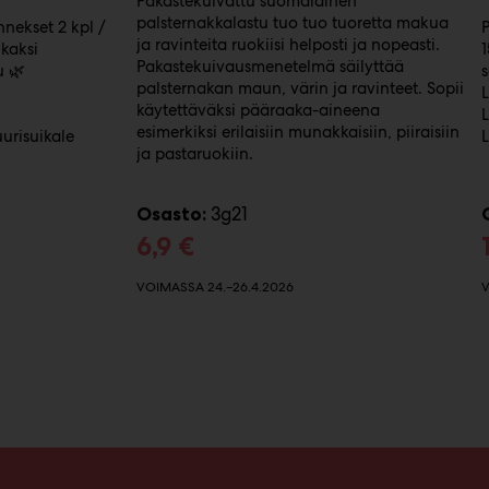
Pakastekuivattu suomalainen
palsternakkalastu tuo tuo tuoretta makua
nekset 2 kpl /
ja ravinteita ruokiisi helposti ja nopeasti.
kaksi
Pakastekuivausmenetelmä säilyttää
u 🌿
palsternakan maun, värin ja ravinteet. Sopii
käytettäväksi pääraaka-aineena
esimerkiksi erilaisiin munakkaisiin, piiraisiin
urisuikale
ja pastaruokiin.
3g21
Osasto:
6,9 €
VOIMASSA 24.–26.4.2026
V