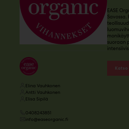
m
EASE Orga
ä
Savossa. 
:
teollisuu
luomuvih
monikäyttö
suoraan p
intensiiv
Katso 
Elina Vauhkonen
Antti Vauhkonen
Elisa Sipilä
0408243851
info@easeorganic.fi