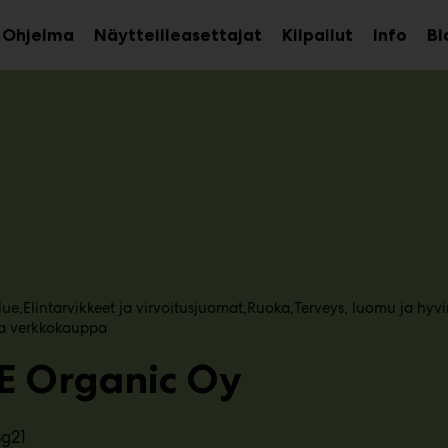
Ohjelma
Näytteilleasettajat
Kilpailut
Info
Bl
aa
Avaa
Avaa
avalikko
alavalikko
alava
lue
Elintarvikkeet ja virvoitusjuomat
Ruoka
Terveys, luomu ja hyvi
 ja verkkokauppa
E Organic Oy
3g21