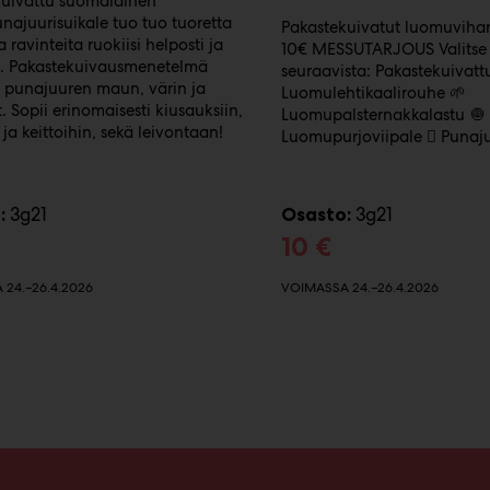
kuivattu suomalainen
ajuurisuikale tuo tuo tuoretta
Pakastekuivatut luomuvihan
 ravinteita ruokiisi helposti ja
10€ MESSUTARJOUS Valitse 
i. Pakastekuivausmenetelmä
seuraavista: Pakastekuivatt
ä punajuuren maun, värin ja
Luomulehtikaalirouhe 🌱
. Sopii erinomaisesti kiusauksiin,
Luomupalsternakkalastu 🧅
 ja keittoihin, sekä leivontaan!
Luomupurjoviipale 🫜 Punaju
3g21
3g21
:
Osasto:
10 €
24.–26.4.2026
VOIMASSA 24.–26.4.2026