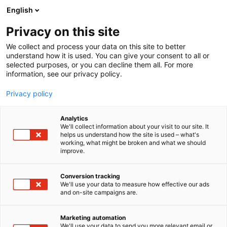
Siirry
English
sisältöön
Privacy on this site
We collect and process your data on this site to better
understand how it is used. You can give your consent to all or
selected purposes, or you can decline them all. For more
information, see our privacy policy.
Privacy policy
Analytics
T
Elintarvikkeet ja virvoitusjuomat
Juomat
We'll collect information about your visit to our site. It
u
Kahvi, tee, mausteet
helps us understand how the site is used – what's
working, what might be broken and what we should
o
Makeiset, välipalat, suklaa, jäätelö, herkut
Ruoka
improve.
t
Terveys, luomu ja hyvinvointi
Vähittäis- ja verkkokauppa
e
BrändiBoxi
r
Conversion tracking
y
We'll use your data to measure how effective our ads
and on-site campaigns are.
h
1c21
Osasto:
m
ä
Marketing automation
BrändiBoxi on helppo ja hauska tapa tutustua
:
We'll use your data to send you more relevant email or