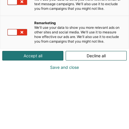
text message campaigns. We'll also use it to exclude
uusiin, laadukkaisiin tuotteisiin ilman vaivaa. Saat
you from campaigns that you might not like.
kotiisi monipuolisen kokoelman ajankohtaisia
ruoka- ja päivittäistuotteita – brändejä, joita
Remarketing
tunnet, ja uutuuksia, joita et ehkä vielä ole ehtinyt
We'll use your data to show you more relevant ads on
kokeilla. Mikä kivointa, pääset unboxaamaan
other sites and social media. We'll use it to measure
uuden Brändiboxin seitsemän kertaa vuodessa!
how effective our ads are. We'll also use it to exclude
you from campaigns that you might not like.
Jokainen BrändiBoxi tilataan erikseen
www.brandiboxi.fi
Accept all
Decline all
Save and close