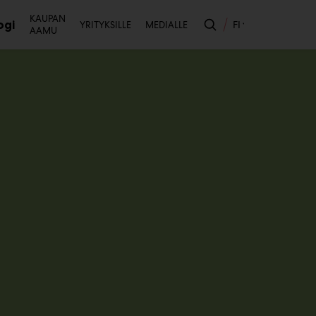
Toissijainen
KAUPAN
ogi
FI
YRITYKSILLE
MEDIALLE
AAMU
likko