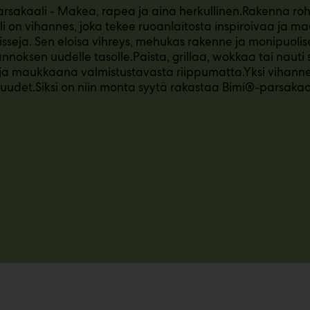
sakaali - Makea, rapea ja aina herkullinen.Rakenna roh
i on vihannes, joka tekee ruoanlaitosta inspiroivaa ja m
seja. Sen eloisa vihreys, mehukas rakenne ja monipuolis
annoksen uudelle tasolle.Paista, grillaa, wokkaa tai nauti
ja maukkaana valmistustavasta riippumatta.Yksi vihan
uudet.Siksi on niin monta syytä rakastaa Bimi®-parsaka