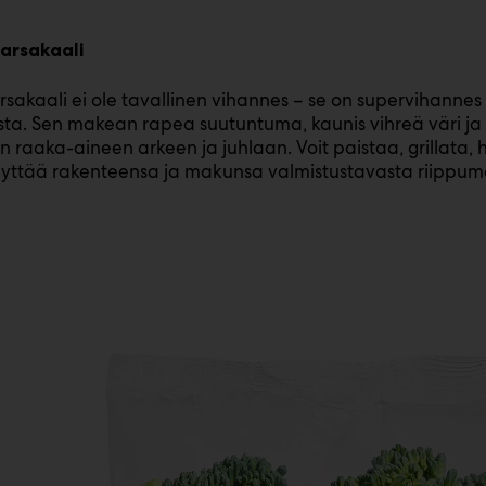
arsakaali
sakaali ei ole tavallinen vihannes – se on supervihannes n
sta. Sen makean rapea suutuntuma, kaunis vihreä väri ja
en raaka-aineen arkeen ja juhlaan. Voit paistaa, grillata,
lyttää rakenteensa ja makunsa valmistustavasta riippum