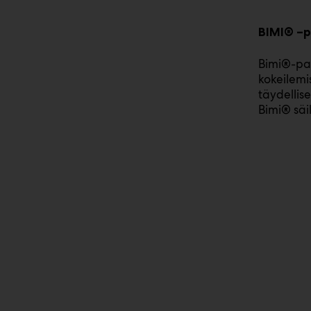
BIMI® –p
Bimi®-par
kokeilemi
täydellis
Bimi® säi