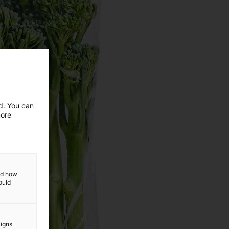
ed. You can
more
and how
ould
aigns