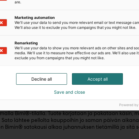
are.
Marketing automation
We'll use your data to send you more relevant email or text message ca
We'll also use it to exclude you from campaigns that you might not like.
Remarketing
We'll use your data to show you more relevant ads on other sites and soc
media. We'll use it to measure how effective our ads are. We'll also use it
exclude you from campaigns that you might not like.
Decline all
Accept all
ta laatua Pohjois-Savosta
Save and close
Powered by
Bimi® kasvaa Pohjois-Savon valoisissa kesäöissä, Lepp
malla Bimi®-tilalla. Tuote korjataan ja pakataan käsin, 
 Sato lähtee pellolta kauppoihin jo saman päivän aikana 
n Bimin® satokausi alkaa juhannuksen tietämillä ja sitä