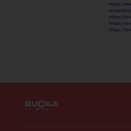
https://w
www.bimip
https://w
https://
https://