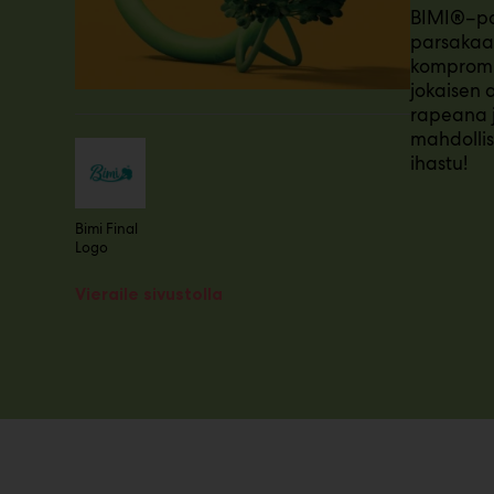
BIMI®–par
m
parsakaal
ä
:
kompromis
jokaisen 
rapeana 
mahdollis
ihastu!
Bimi Final
Logo
Vieraile sivustolla