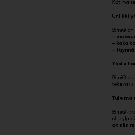
Kotimais
Uniikki 
Bimi® on 
–
makeam
–
koko ka
–
täynnä 
Yksi vih
Bimi® sopi
tekevät si
Tule mai
Bimi®-pa
olla ylpe
on niin 