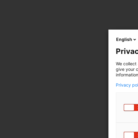
English
Privac
We collect 
give your c
information
Privacy po