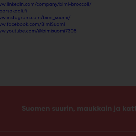
ww.linkedin.com/company/bimi-broccoli/
arsakaali.fi
ww.instagram.com/bimi_suomi/
www.facebook.com/BimiSuomi
www.youtube.com/@bimisuomi7308
Suomen suurin, maukkain ja ka