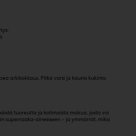
tys:
a
nopea arkikokkaus. Pitkä varsi ja kaunis kukinto
äistä tuoreutta ja kotimaista makua, josta voi
n superraaka-aineeseen – ja ymmärrät, miksi