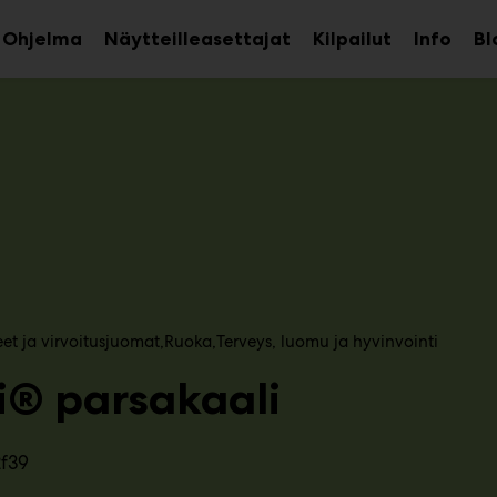
Ohjelma
Näytteilleasettajat
Kilpailut
Info
Bl
aa
Avaa
Avaa
avalikko
alavalikko
alava
eet ja virvoitusjuomat
Ruoka
Terveys, luomu ja hyvinvointi
i® parsakaali
2f39