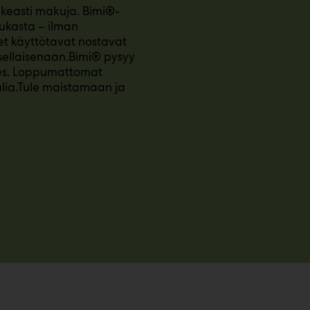
keasti makuja. Bimi®-
aukasta – ilman
et käyttötavat nostavat
 sellaisenaan.Bimi® pysyy
nes. Loppumattomat
alia.Tule maistamaan ja