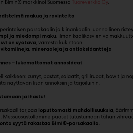
en Bimin® markkinoi Suomessa
Tuoreverkko Oy
.
yhdistelmä makua ja ravinteita
perinteisen parsakaalin ja kiinankaalin luonnollinen ristey
, ilman kaalikasvien voimakkuutt
pi ja miedompi maku
, varresta kukintoon
svi on syötävä
vitamiineja, mineraaleja ja antioksidantteja
annes – lukemattomat annosideat
i kaikkeen: curryt, pastat, salaatit, grilliruoat, bowlt ja 
itä näyttävän lisän annoksiin ja tarjoiluihin.
stamaan ja ihastu!
rsakaali tarjoaa
, äärimm
loputtomasti mahdollisuuksia
ä. Messuosastollamme pääset tutustumaan tähän vihreää
.
monta syytä rakastaa Bimi®-parsakaalia