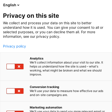
Siirry
English
sisältöön
Privacy on this site
We collect and process your data on this site to better
understand how it is used. You can give your consent to all or
selected purposes, or you can decline them all. For more
information, see our privacy policy.
Privacy policy
Analytics
T
Kattaustarvikkeet, astiat ja aterimet
We'll collect information about your visit to our site. It
u
Keittiö, astiat ja kattaus
Keittiön tuotteet
helps us understand how the site is used – what's
working, what might be broken and what we should
o
Vähittäis- ja verkkokauppa
improve.
t
AmandaB Collection
e
r
Conversion tracking
y
We'll use your data to measure how effective our ads
2f49
Osasto:
and on-site campaigns are.
h
m
Tervetuloa osastolle jossa La Dolce Vita tunnelma
ä
Marketing automation
:
herää eloon! Osastollamme koet hurmaavan
We'll use your data to send you more relevant email or