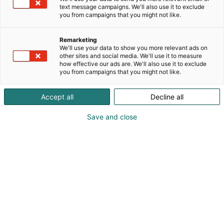
text message campaigns. We'll also use it to exclude
kokonaisuuden, jossa värikäs kattaus ja tyylikkäät
you from campaigns that you might not like.
asut yhdistyvät saumattomasti. Etsitpä piristystä
kattaukseen tai uniikkia tyyliä kesän juhliin, löydät
Remarketing
meiltä kaiken tarvittavan. Tule inspiroitumaan
We'll use your data to show you more relevant ads on
elämyksestä, joka saa arjenkin tuntumaan
other sites and social media. We'll use it to measure
italialaiselta puutarhajuhlalta.
how effective our ads are. We'll also use it to exclude
you from campaigns that you might not like.
Accept all
Decline all
Save and close