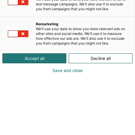
korkealaatuista espressoa jo yli 100 vuoden ajan.
text message campaigns. We'll also use it to exclude
Pellini tunnetaan erityisesti pehmeästä,
you from campaigns that you might not like.
tasapainoisesta maustaan, huolella valituista
papusekoituksistaan sekä tinkimättömästä
Remarketing
laadustaan.Messuilla esittelemme suosituimmat
We'll use your data to show you more relevant ads on
espresso- ja kahvisekoituksemme niin papuina,
other sites and social media. We'll use it to measure
how effective our ads are. We'll also use it to exclude
jauhettuna kuin kapseleina. Tule tutustumaan
you from campaigns that you might not like.
italialaiseen kahvikulttuuriin, maistelemaan
premium-luokan espressoa ja kuulemaan, mikä
Accept all
Decline all
tekee Pellinistä yhden Italian arvostetuimmista
kahvibrändeistä.Pellini – kun haluat kupilliseen
Save and close
aitoa italialaista laatua.
Katso tarjoukset