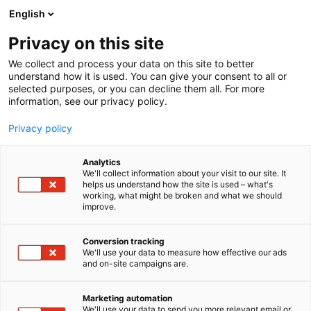
Siirry
English
sisältöön
Privacy on this site
We collect and process your data on this site to better
understand how it is used. You can give your consent to all or
selected purposes, or you can decline them all. For more
information, see our privacy policy.
Privacy policy
Analytics
T
Kahvi, tee, mausteet
We'll collect information about your visit to our site. It
u
helps us understand how the site is used – what's
Adega Oy / Pellini Caffè
working, what might be broken and what we should
o
improve.
t
e
3e39
Osasto:
r
Conversion tracking
y
We'll use your data to measure how effective our ads
and on-site campaigns are.
Pellini – Aitoa italialaista kahvinautintoa vuodesta
h
m
1922. Pellini Caffè on perinteikäs italialainen
ä
kahvipaahtimo, joka on valmistanut
Marketing automation
:
We'll use your data to send you more relevant email or